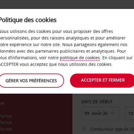
SERVICES &
Politique des cookies
ENTREPRISES
LIBRE-S
LOCATION
Nous utilisons des cookies pour vous proposer des offres
personnalisées, pour des raisons analytiques et pour améliorer
votre expérience sur notre site. Nous partageons également nos
ture
données avec des partenaires publicitaires et analytiques. Pour
plus d’informations, voir notre
politique de cookies
. En cliquant sur
AGENCE DE DÉPART
ACCEPTER vous acceptez que nous utilisions des cookies.
ACCEPTER ET FERMER
GÉRER VOS PRÉFÉRENCES
Sélectionnez une aut
DATE DE DÉBUT
re
Fermé
Fermé
Fermé
Conducteur âgé de 25