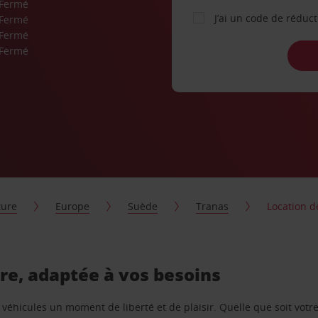
Fermé
J’ai un code de réduc
Fermé
Fermé
Fermé
ture
Europe
Suède
Tranas
Location de
ure, adaptée à vos besoins
e véhicules un moment de liberté et de plaisir. Quelle que soit vot