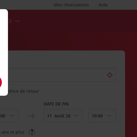
Mes réservations
Aide
ERVICE
re agence de retour
DATE DE FIN
 ans et plus