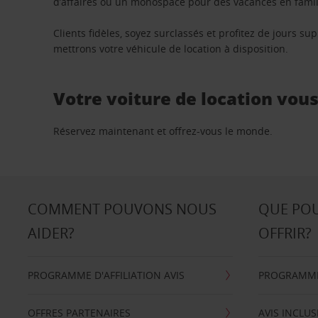
d’affaires ou un monospace pour des vacances en famill
Clients fidèles, soyez surclassés et profitez de jours 
mettrons votre véhicule de location à disposition.
Votre voiture de location vou
Réservez maintenant et offrez-vous le monde.
COMMENT POUVONS NOUS
QUE PO
AIDER?
OFFRIR?
PROGRAMME D'AFFILIATION AVIS
PROGRAMME 
OFFRES PARTENAIRES
AVIS INCLUS