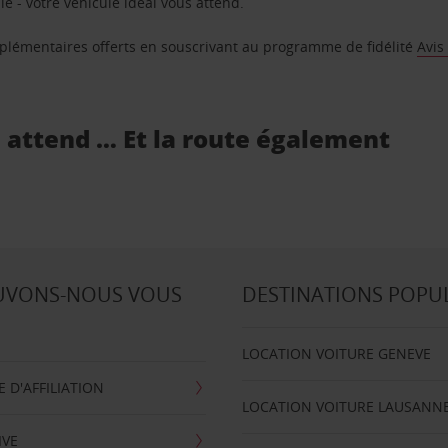
e - votre véhicule idéal vous attend.
supplémentaires offerts en souscrivant au programme de fidélité
Avis
s attend … Et la route également
UVONS-NOUS VOUS
DESTINATIONS POPU
LOCATION VOITURE GENEVE
D'AFFILIATION
LOCATION VOITURE LAUSANN
IVE