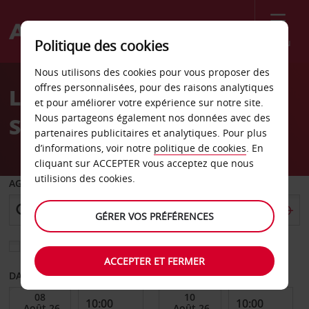
Menu
Politique des cookies
Welcome
Nous utilisons des cookies pour vous proposer des
to
offres personnalisées, pour des raisons analytiques
Location de voiture
Avis
et pour améliorer votre expérience sur notre site.
Nous partageons également nos données avec des
Sundsvall - Centre-ville
partenaires publicitaires et analytiques. Pour plus
d’informations, voir notre
politique de cookies
. En
cliquant sur ACCEPTER vous acceptez que nous
utilisions des cookies.
AGENCE DE DÉPART
GÉRER VOS PRÉFÉRENCES
Sélectionnez une autre agence de retour
ACCEPTER ET FERMER
DATE DE DÉBUT
DATE DE FIN