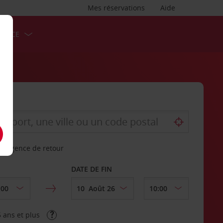
Mes réservations
Aide
ERVICE
re agence de retour
DATE DE FIN
 ans et plus