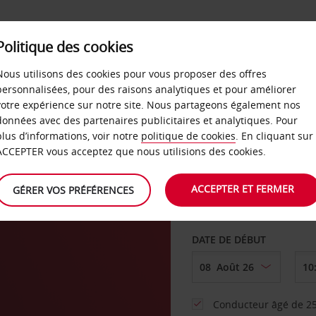
SERVICES &
Politique des cookies
ENTREPRISES
LIBRE-S
LOCATION
Nous utilisons des cookies pour vous proposer des offres
personnalisées, pour des raisons analytiques et pour améliorer
votre expérience sur notre site. Nous partageons également nos
ture
données avec des partenaires publicitaires et analytiques. Pour
plus d’informations, voir notre
politique de cookies
. En cliquant sur
AGENCE DE DÉPART
ACCEPTER vous acceptez que nous utilisions des cookies.
ACCEPTER ET FERMER
GÉRER VOS PRÉFÉRENCES
Sélectionnez une aut
DATE DE DÉBUT
Conducteur âgé de 25