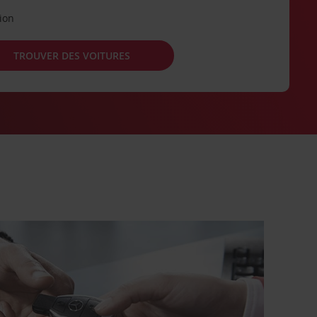
tion
TROUVER DES VOITURES