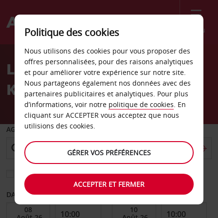
Menu
Politique des cookies
Welcome
Nous utilisons des cookies pour vous proposer des
to
offres personnalisées, pour des raisons analytiques
Location de voiture
Avis
et pour améliorer votre expérience sur notre site.
Nous partageons également nos données avec des
Karlstad
partenaires publicitaires et analytiques. Pour plus
d’informations, voir notre
politique de cookies
. En
cliquant sur ACCEPTER vous acceptez que nous
utilisions des cookies.
AGENCE DE DÉPART
GÉRER VOS PRÉFÉRENCES
Sélectionnez une autre agence de retour
ACCEPTER ET FERMER
DATE DE DÉBUT
DATE DE FIN