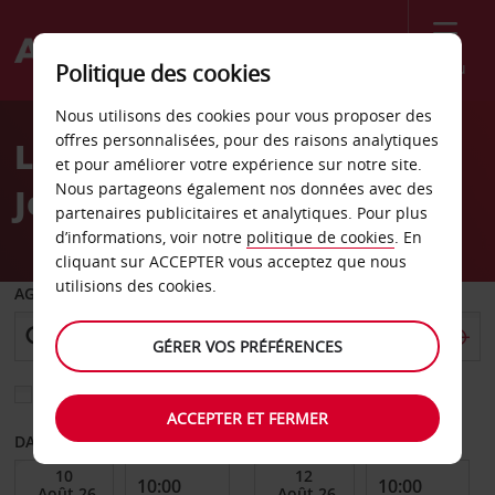
Menu
Politique des cookies
Welcome
Nous utilisons des cookies pour vous proposer des
to
offres personnalisées, pour des raisons analytiques
Location de voiture São
Avis
et pour améliorer votre expérience sur notre site.
Nous partageons également nos données avec des
Jorge
partenaires publicitaires et analytiques. Pour plus
d’informations, voir notre
politique de cookies
. En
cliquant sur ACCEPTER vous acceptez que nous
utilisions des cookies.
AGENCE DE DÉPART
GÉRER VOS PRÉFÉRENCES
Sélectionnez une autre agence de retour
ACCEPTER ET FERMER
DATE DE DÉBUT
DATE DE FIN