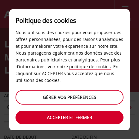
Menu
Politique des cookies
Welcome
Nous utilisons des cookies pour vous proposer des
to
offres personnalisées, pour des raisons analytiques
Location de voiture
Avis
et pour améliorer votre expérience sur notre site.
Nous partageons également nos données avec des
Marques de Pombal,
partenaires publicitaires et analytiques. Pour plus
Lisbonne
d’informations, voir notre
politique de cookies
. En
cliquant sur ACCEPTER vous acceptez que nous
utilisions des cookies.
AGENCE DE DÉPART
GÉRER VOS PRÉFÉRENCES
ACCEPTER ET FERMER
Sélectionnez une autre agence de retour
DATE DE DÉBUT
DATE DE FIN