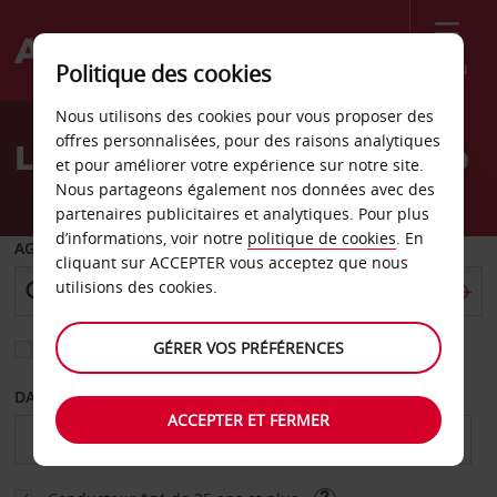
Menu
Politique des cookies
Welcome
Nous utilisons des cookies pour vous proposer des
to
offres personnalisées, pour des raisons analytiques
Location de voiture Aveiro
Avis
et pour améliorer votre expérience sur notre site.
Nous partageons également nos données avec des
partenaires publicitaires et analytiques. Pour plus
d’informations, voir notre
politique de cookies
. En
AGENCE DE DÉPART
cliquant sur ACCEPTER vous acceptez que nous
utilisions des cookies.
GÉRER VOS PRÉFÉRENCES
Sélectionnez une autre agence de retour
DATE DE DÉBUT
DATE DE FIN
ACCEPTER ET FERMER