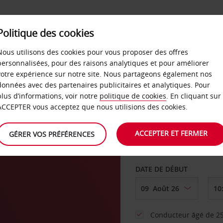
SERVICES &
Politique des cookies
ENTREPRISES
LIBRE-S
LOCATION
Nous utilisons des cookies pour vous proposer des offres
personnalisées, pour des raisons analytiques et pour améliorer
votre expérience sur notre site. Nous partageons également nos
ture
données avec des partenaires publicitaires et analytiques. Pour
plus d’informations, voir notre
politique de cookies
. En cliquant sur
AGENCE DE DÉPART
ACCEPTER vous acceptez que nous utilisions des cookies.
ACCEPTER ET FERMER
GÉRER VOS PRÉFÉRENCES
Sélectionnez une aut
DATE DE DÉBUT
Conducteur âgé de 25