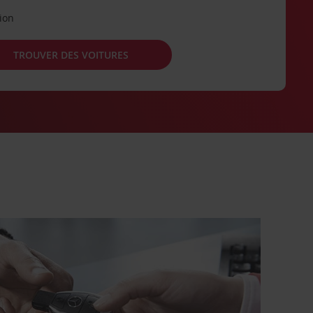
tion
TROUVER DES VOITURES