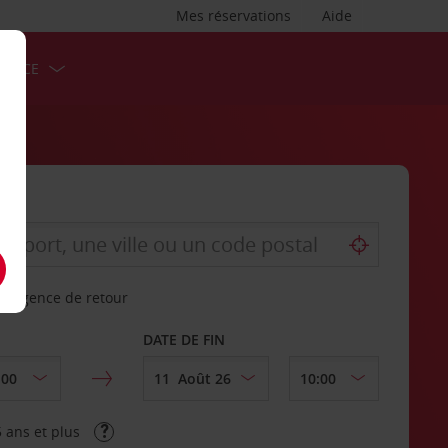
Mes réservations
Aide
ERVICE
re agence de retour
DATE DE FIN
 ans et plus