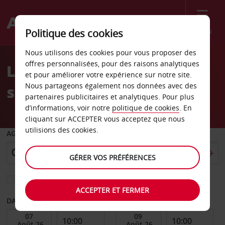
Menu
Politique des cookies
Welcome
Nous utilisons des cookies pour vous proposer des
to
offres personnalisées, pour des raisons analytiques
Location de voiture Esch-
Avis
et pour améliorer votre expérience sur notre site.
Nous partageons également nos données avec des
sur-Alzette
partenaires publicitaires et analytiques. Pour plus
d’informations, voir notre
politique de cookies
. En
cliquant sur ACCEPTER vous acceptez que nous
utilisions des cookies.
AGENCE DE DÉPART
GÉRER VOS PRÉFÉRENCES
Sélectionnez une autre agence de retour
ACCEPTER ET FERMER
DATE DE DÉBUT
DATE DE FIN