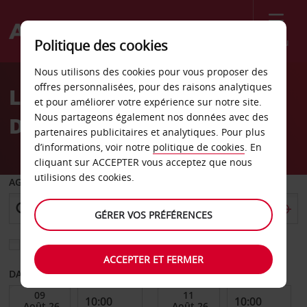
Menu
Politique des cookies
Welcome
Nous utilisons des cookies pour vous proposer des
to
offres personnalisées, pour des raisons analytiques
Location de voiture San
Avis
et pour améliorer votre expérience sur notre site.
Nous partageons également nos données avec des
Dona di Piave
partenaires publicitaires et analytiques. Pour plus
d’informations, voir notre
politique de cookies
. En
cliquant sur ACCEPTER vous acceptez que nous
utilisions des cookies.
AGENCE DE DÉPART
GÉRER VOS PRÉFÉRENCES
Sélectionnez une autre agence de retour
ACCEPTER ET FERMER
DATE DE DÉBUT
DATE DE FIN