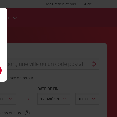
Mes réservations
Aide
ERVICE
re agence de retour
DATE DE FIN
 ans et plus