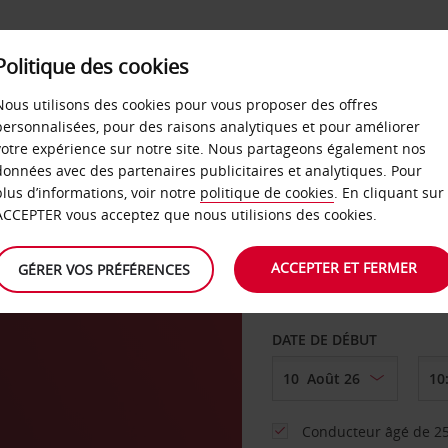
SERVICES &
Politique des cookies
ENTREPRISES
LIBRE-S
LOCATION
Nous utilisons des cookies pour vous proposer des offres
personnalisées, pour des raisons analytiques et pour améliorer
votre expérience sur notre site. Nous partageons également nos
ture
données avec des partenaires publicitaires et analytiques. Pour
plus d’informations, voir notre
politique de cookies
. En cliquant sur
AGENCE DE DÉPART
ACCEPTER vous acceptez que nous utilisions des cookies.
ACCEPTER ET FERMER
GÉRER VOS PRÉFÉRENCES
Sélectionnez une aut
DATE DE DÉBUT
Conducteur âgé de 25