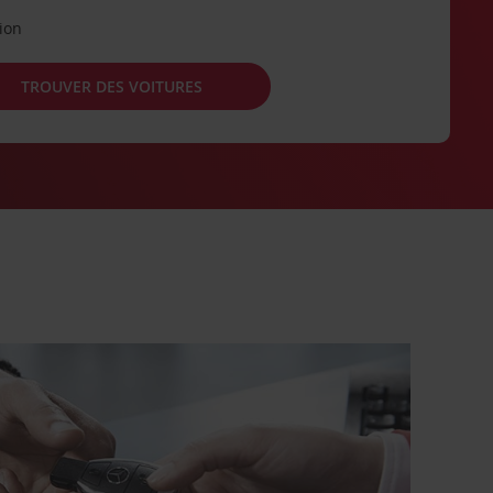
tion
TROUVER DES VOITURES