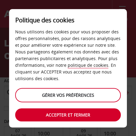
Menu
Politique des cookies
Welcome
Nous utilisons des cookies pour vous proposer des
to
offres personnalisées, pour des raisons analytiques
Location de voiture
Avis
et pour améliorer votre expérience sur notre site.
Nous partageons également nos données avec des
Orvieto
partenaires publicitaires et analytiques. Pour plus
d’informations, voir notre
politique de cookies
. En
cliquant sur ACCEPTER vous acceptez que nous
utilisions des cookies.
AGENCE DE DÉPART
GÉRER VOS PRÉFÉRENCES
Sélectionnez une autre agence de retour
ACCEPTER ET FERMER
DATE DE DÉBUT
DATE DE FIN