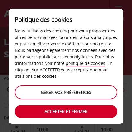
Menu
Politique des cookies
Welcome
Nous utilisons des cookies pour vous proposer des
to
offres personnalisées, pour des raisons analytiques
Location de voiture La
Avis
et pour améliorer votre expérience sur notre site.
Nous partageons également nos données avec des
Spezia
partenaires publicitaires et analytiques. Pour plus
d’informations, voir notre
politique de cookies
. En
cliquant sur ACCEPTER vous acceptez que nous
utilisions des cookies.
AGENCE DE DÉPART
GÉRER VOS PRÉFÉRENCES
Sélectionnez une autre agence de retour
ACCEPTER ET FERMER
DATE DE DÉBUT
DATE DE FIN