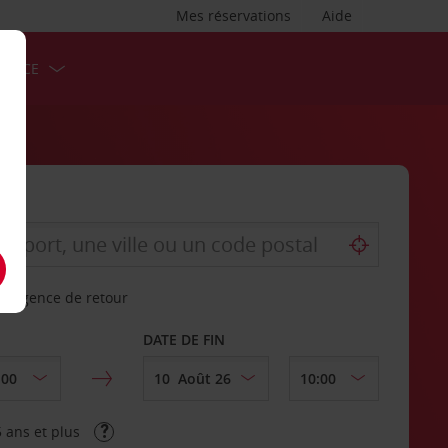
Mes réservations
Aide
ERVICE
re agence de retour
DATE DE FIN
 ans et plus