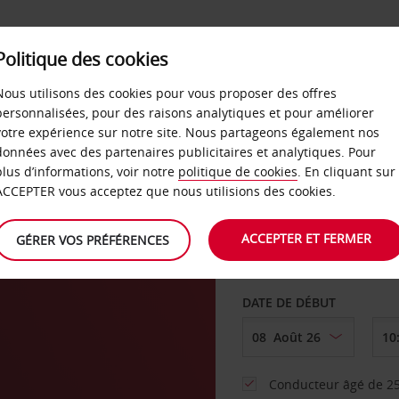
SERVICES &
Politique des cookies
ENTREPRISES
LIBRE-S
LOCATION
Nous utilisons des cookies pour vous proposer des offres
personnalisées, pour des raisons analytiques et pour améliorer
votre expérience sur notre site. Nous partageons également nos
ture
données avec des partenaires publicitaires et analytiques. Pour
plus d’informations, voir notre
politique de cookies
. En cliquant sur
AGENCE DE DÉPART
ACCEPTER vous acceptez que nous utilisions des cookies.
ACCEPTER ET FERMER
GÉRER VOS PRÉFÉRENCES
Sélectionnez une aut
DATE DE DÉBUT
Conducteur âgé de 25