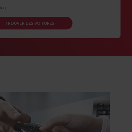
tion
TROUVER DES VOITURES