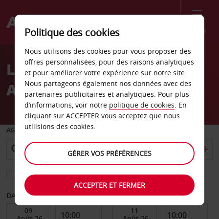
Menu
Politique des cookies
Welcome
Nous utilisons des cookies pour vous proposer des
to
offres personnalisées, pour des raisons analytiques
Location de voiture
Avis
et pour améliorer votre expérience sur notre site.
Nous partageons également nos données avec des
Aéroport de Kavala
partenaires publicitaires et analytiques. Pour plus
d’informations, voir notre
politique de cookies
. En
cliquant sur ACCEPTER vous acceptez que nous
utilisions des cookies.
AGENCE DE DÉPART
GÉRER VOS PRÉFÉRENCES
Sélectionnez une autre agence de retour
ACCEPTER ET FERMER
DATE DE DÉBUT
DATE DE FIN