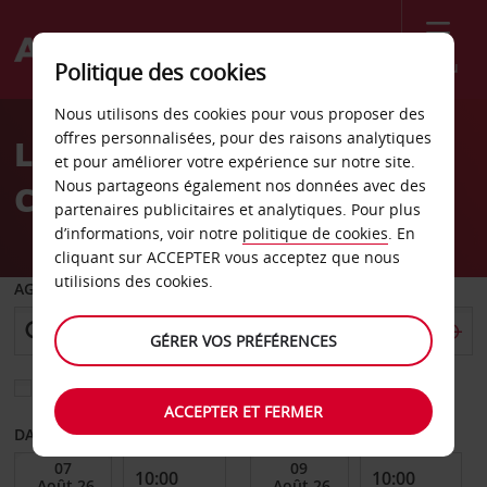
Menu
Politique des cookies
Welcome
Nous utilisons des cookies pour vous proposer des
to
offres personnalisées, pour des raisons analytiques
Location de voiture La
Avis
et pour améliorer votre expérience sur notre site.
Nous partageons également nos données avec des
Canée
partenaires publicitaires et analytiques. Pour plus
d’informations, voir notre
politique de cookies
. En
cliquant sur ACCEPTER vous acceptez que nous
utilisions des cookies.
AGENCE DE DÉPART
GÉRER VOS PRÉFÉRENCES
Sélectionnez une autre agence de retour
ACCEPTER ET FERMER
DATE DE DÉBUT
DATE DE FIN