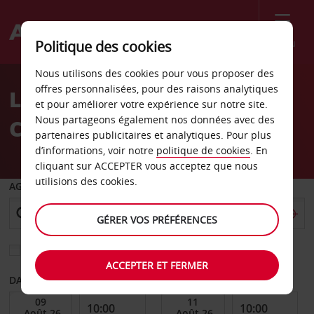
Menu
Politique des cookies
Welcome
Nous utilisons des cookies pour vous proposer des
to
offres personnalisées, pour des raisons analytiques
Location de voiture
Avis
et pour améliorer votre expérience sur notre site.
Nous partageons également nos données avec des
Chersonissos
partenaires publicitaires et analytiques. Pour plus
d’informations, voir notre
politique de cookies
. En
cliquant sur ACCEPTER vous acceptez que nous
utilisions des cookies.
AGENCE DE DÉPART
GÉRER VOS PRÉFÉRENCES
Sélectionnez une autre agence de retour
ACCEPTER ET FERMER
DATE DE DÉBUT
DATE DE FIN