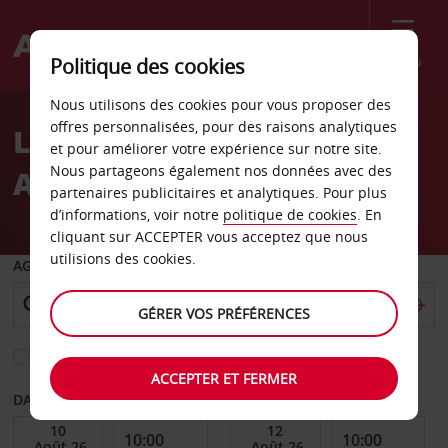
Menu
Politique des cookies
Welcome
Nous utilisons des cookies pour vous proposer des
to
offres personnalisées, pour des raisons analytiques
Location de voiture à
Avis
et pour améliorer votre expérience sur notre site.
Nous partageons également nos données avec des
Athènes
partenaires publicitaires et analytiques. Pour plus
d’informations, voir notre
politique de cookies
. En
cliquant sur ACCEPTER vous acceptez que nous
utilisions des cookies.
AGENCE DE DÉPART
GÉRER VOS PRÉFÉRENCES
Sélectionnez une autre agence de retour
ACCEPTER ET FERMER
DATE DE DÉBUT
DATE DE FIN