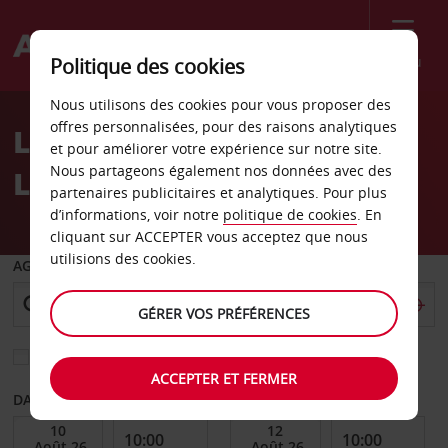
Menu
Politique des cookies
Welcome
Nous utilisons des cookies pour vous proposer des
to
offres personnalisées, pour des raisons analytiques
Location de voiture
Avis
et pour améliorer votre expérience sur notre site.
Nous partageons également nos données avec des
Lamballe
partenaires publicitaires et analytiques. Pour plus
d’informations, voir notre
politique de cookies
. En
cliquant sur ACCEPTER vous acceptez que nous
utilisions des cookies.
AGENCE DE DÉPART
GÉRER VOS PRÉFÉRENCES
Sélectionnez une autre agence de retour
ACCEPTER ET FERMER
DATE DE DÉBUT
DATE DE FIN