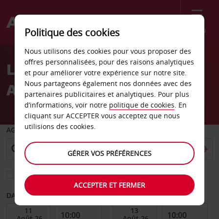
Menu
Politique des cookies
Welcome
Nous utilisons des cookies pour vous proposer des
to
offres personnalisées, pour des raisons analytiques
Location de voiture Gare
Avis
et pour améliorer votre expérience sur notre site.
Nous partageons également nos données avec des
AVE de Tarragone
partenaires publicitaires et analytiques. Pour plus
d’informations, voir notre
politique de cookies
. En
cliquant sur ACCEPTER vous acceptez que nous
utilisions des cookies.
AGENCE DE DÉPART
GÉRER VOS PRÉFÉRENCES
Sélectionnez une autre agence de retour
ACCEPTER ET FERMER
DATE DE DÉBUT
DATE DE FIN