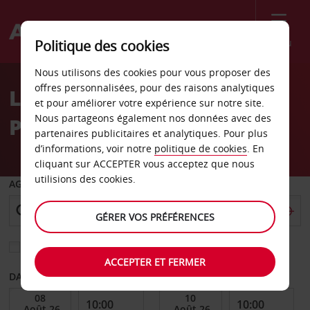
Menu
Politique des cookies
Welcome
Nous utilisons des cookies pour vous proposer des
to
offres personnalisées, pour des raisons analytiques
Location de voiture
Avis
et pour améliorer votre expérience sur notre site.
Nous partageons également nos données avec des
Pampelune
partenaires publicitaires et analytiques. Pour plus
d’informations, voir notre
politique de cookies
. En
cliquant sur ACCEPTER vous acceptez que nous
utilisions des cookies.
AGENCE DE DÉPART
GÉRER VOS PRÉFÉRENCES
Sélectionnez une autre agence de retour
ACCEPTER ET FERMER
DATE DE DÉBUT
DATE DE FIN