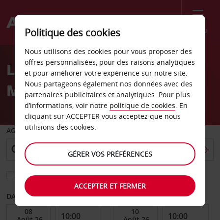
Menu
Politique des cookies
Welcome
Nous utilisons des cookies pour vous proposer des
to
offres personnalisées, pour des raisons analytiques
Location de voiture
Avis
et pour améliorer votre expérience sur notre site.
Nous partageons également nos données avec des
Manresa
partenaires publicitaires et analytiques. Pour plus
d’informations, voir notre
politique de cookies
. En
cliquant sur ACCEPTER vous acceptez que nous
utilisions des cookies.
AGENCE DE DÉPART
GÉRER VOS PRÉFÉRENCES
Sélectionnez une autre agence de retour
ACCEPTER ET FERMER
DATE DE DÉBUT
DATE DE FIN