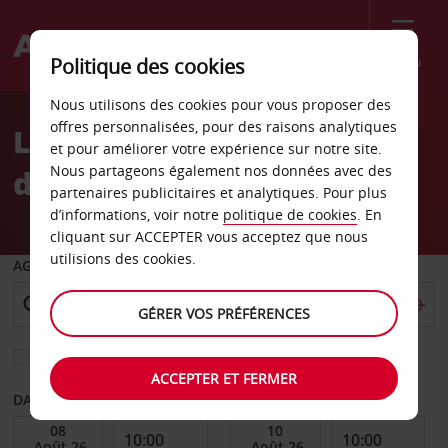
Menu
Politique des cookies
Welcome
Nous utilisons des cookies pour vous proposer des
to
offres personnalisées, pour des raisons analytiques
Location de voiture Lloret
Avis
et pour améliorer votre expérience sur notre site.
Nous partageons également nos données avec des
de Mar
partenaires publicitaires et analytiques. Pour plus
d’informations, voir notre
politique de cookies
. En
cliquant sur ACCEPTER vous acceptez que nous
utilisions des cookies.
AGENCE DE DÉPART
GÉRER VOS PRÉFÉRENCES
Sélectionnez une autre agence de retour
ACCEPTER ET FERMER
DATE DE DÉBUT
DATE DE FIN