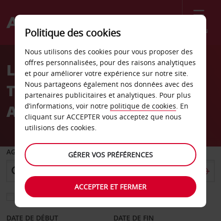
Menu
Politique des cookies
Welcome
Nous utilisons des cookies pour vous proposer des
to
offres personnalisées, pour des raisons analytiques
Location de voiture
Avis
et pour améliorer votre expérience sur notre site.
Nous partageons également nos données avec des
Tenerife Playa de Las
partenaires publicitaires et analytiques. Pour plus
Americas
d’informations, voir notre
politique de cookies
. En
cliquant sur ACCEPTER vous acceptez que nous
utilisions des cookies.
AGENCE DE DÉPART
GÉRER VOS PRÉFÉRENCES
ACCEPTER ET FERMER
Sélectionnez une autre agence de retour
DATE DE DÉBUT
DATE DE FIN