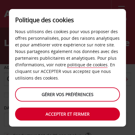
Menu
Politique des cookies
Welcome
Nous utilisons des cookies pour vous proposer des
to
offres personnalisées, pour des raisons analytiques
Location de voiture Gandie
Avis
et pour améliorer votre expérience sur notre site.
Nous partageons également nos données avec des
partenaires publicitaires et analytiques. Pour plus
d’informations, voir notre
politique de cookies
. En
AGENCE DE DÉPART
cliquant sur ACCEPTER vous acceptez que nous
utilisions des cookies.
GÉRER VOS PRÉFÉRENCES
Sélectionnez une autre agence de retour
DATE DE DÉBUT
DATE DE FIN
ACCEPTER ET FERMER