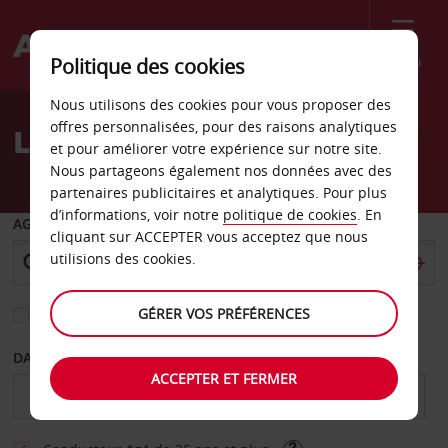
Menu
Politique des cookies
Welcome
Nous utilisons des cookies pour vous proposer des
to
offres personnalisées, pour des raisons analytiques
Location de voiture Cadix
Avis
et pour améliorer votre expérience sur notre site.
Nous partageons également nos données avec des
partenaires publicitaires et analytiques. Pour plus
d’informations, voir notre
politique de cookies
. En
AGENCE DE DÉPART
cliquant sur ACCEPTER vous acceptez que nous
utilisions des cookies.
GÉRER VOS PRÉFÉRENCES
Sélectionnez une autre agence de retour
DATE DE DÉBUT
DATE DE FIN
ACCEPTER ET FERMER