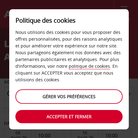
Menu
Politique des cookies
Welcome
Nous utilisons des cookies pour vous proposer des
to
offres personnalisées, pour des raisons analytiques
Location de voiture
Avis
et pour améliorer votre expérience sur notre site.
Nous partageons également nos données avec des
Aéroport d’Alicante
partenaires publicitaires et analytiques. Pour plus
d’informations, voir notre
politique de cookies
. En
cliquant sur ACCEPTER vous acceptez que nous
utilisions des cookies.
AGENCE DE DÉPART
GÉRER VOS PRÉFÉRENCES
Sélectionnez une autre agence de retour
ACCEPTER ET FERMER
DATE DE DÉBUT
DATE DE FIN