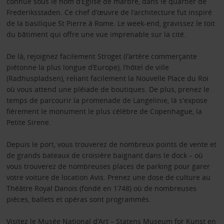
connue sous le nom d’Église de marbre, dans le quartier de
Frederiksstaden. Ce chef d’œuvre de l’architecture fut inspiré
de la basilique St Pierre à Rome. Le week-end, gravissez le toit
du bâtiment qui offre une vue imprenable sur la cité.
De là, rejoignez facilement Stroget (l’artère commerçante
piétonne la plus longue d’Europe), l’hôtel de ville
(Radhuspladsen), reliant facilement la Nouvelle Place du Roi
où vous attend une pléiade de boutiques. De plus, prenez le
temps de parcourir la promenade de Langelinie, là s'expose
fièrement le monument le plus célèbre de Copenhague, la
Petite Sirene.
Depuis le port, vous trouverez de nombreux points de vente et
de grands bateaux de croisière baignant dans le dock – où
vous trouverez de nombreuses places de parking pour garer
votre voiture de location Avis. Prenez une dose de culture au
Théâtre Royal Danois (fondé en 1748) où de nombreuses
pièces, ballets et opéras sont programmés.
Visitez le Musée National d’Art – Statens Museum for Kunst en