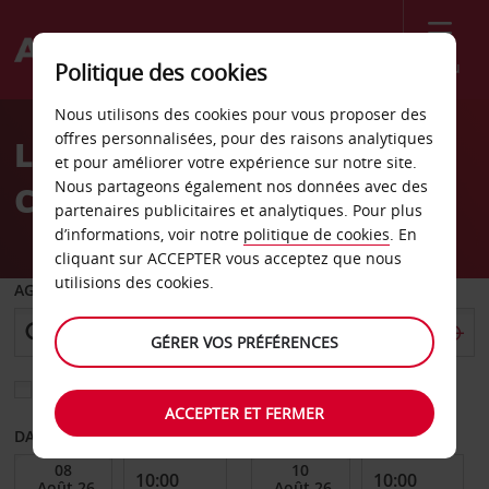
Menu
Politique des cookies
Welcome
Nous utilisons des cookies pour vous proposer des
to
offres personnalisées, pour des raisons analytiques
Location de voiture à
Avis
et pour améliorer votre expérience sur notre site.
Nous partageons également nos données avec des
Copenhague
partenaires publicitaires et analytiques. Pour plus
d’informations, voir notre
politique de cookies
. En
cliquant sur ACCEPTER vous acceptez que nous
utilisions des cookies.
AGENCE DE DÉPART
GÉRER VOS PRÉFÉRENCES
Sélectionnez une autre agence de retour
ACCEPTER ET FERMER
DATE DE DÉBUT
DATE DE FIN