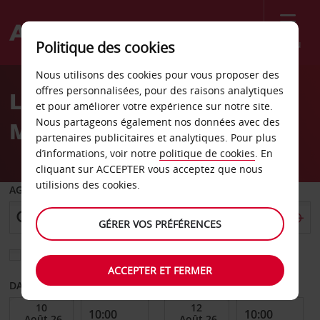
Menu
Politique des cookies
Welcome
Nous utilisons des cookies pour vous proposer des
to
offres personnalisées, pour des raisons analytiques
Location de voiture Santa
Avis
et pour améliorer votre expérience sur notre site.
Nous partageons également nos données avec des
Marina
partenaires publicitaires et analytiques. Pour plus
d’informations, voir notre
politique de cookies
. En
cliquant sur ACCEPTER vous acceptez que nous
utilisions des cookies.
AGENCE DE DÉPART
GÉRER VOS PRÉFÉRENCES
Sélectionnez une autre agence de retour
ACCEPTER ET FERMER
DATE DE DÉBUT
DATE DE FIN