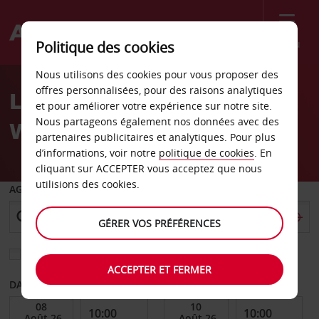
Menu
Politique des cookies
Welcome
Nous utilisons des cookies pour vous proposer des
to
offres personnalisées, pour des raisons analytiques
Location de voiture
Avis
et pour améliorer votre expérience sur notre site.
Nous partageons également nos données avec des
Weimar
partenaires publicitaires et analytiques. Pour plus
d’informations, voir notre
politique de cookies
. En
cliquant sur ACCEPTER vous acceptez que nous
utilisions des cookies.
AGENCE DE DÉPART
GÉRER VOS PRÉFÉRENCES
Sélectionnez une autre agence de retour
ACCEPTER ET FERMER
DATE DE DÉBUT
DATE DE FIN