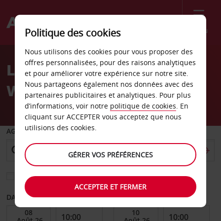
Menu
Politique des cookies
Welcome
Nous utilisons des cookies pour vous proposer des
to
offres personnalisées, pour des raisons analytiques
Location de voiture
Avis
et pour améliorer votre expérience sur notre site.
Nous partageons également nos données avec des
Wasserburg
partenaires publicitaires et analytiques. Pour plus
d’informations, voir notre
politique de cookies
. En
cliquant sur ACCEPTER vous acceptez que nous
utilisions des cookies.
AGENCE DE DÉPART
GÉRER VOS PRÉFÉRENCES
Sélectionnez une autre agence de retour
ACCEPTER ET FERMER
DATE DE DÉBUT
DATE DE FIN