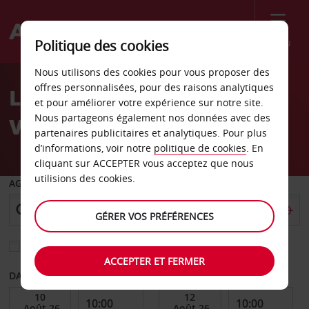
Menu
Politique des cookies
Welcome
Nous utilisons des cookies pour vous proposer des
to
offres personnalisées, pour des raisons analytiques
Location de voiture
Avis
et pour améliorer votre expérience sur notre site.
Nous partageons également nos données avec des
Viersen
partenaires publicitaires et analytiques. Pour plus
d’informations, voir notre
politique de cookies
. En
cliquant sur ACCEPTER vous acceptez que nous
utilisions des cookies.
AGENCE DE DÉPART
GÉRER VOS PRÉFÉRENCES
Sélectionnez une autre agence de retour
ACCEPTER ET FERMER
DATE DE DÉBUT
DATE DE FIN