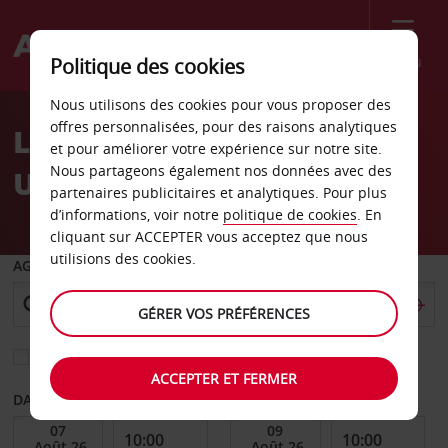
Menu
Politique des cookies
Welcome
Nous utilisons des cookies pour vous proposer des
to
offres personnalisées, pour des raisons analytiques
Location de voiture
Avis
et pour améliorer votre expérience sur notre site.
Nous partageons également nos données avec des
Unterschleißheim
partenaires publicitaires et analytiques. Pour plus
d’informations, voir notre
politique de cookies
. En
cliquant sur ACCEPTER vous acceptez que nous
utilisions des cookies.
AGENCE DE DÉPART
GÉRER VOS PRÉFÉRENCES
Sélectionnez une autre agence de retour
ACCEPTER ET FERMER
DATE DE DÉBUT
DATE DE FIN