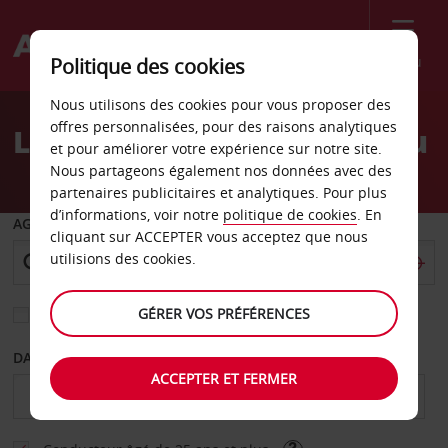
Menu
Politique des cookies
Welcome
Nous utilisons des cookies pour vous proposer des
to
offres personnalisées, pour des raisons analytiques
Location de voiture Torgau
Avis
et pour améliorer votre expérience sur notre site.
Nous partageons également nos données avec des
partenaires publicitaires et analytiques. Pour plus
d’informations, voir notre
politique de cookies
. En
AGENCE DE DÉPART
cliquant sur ACCEPTER vous acceptez que nous
utilisions des cookies.
GÉRER VOS PRÉFÉRENCES
Sélectionnez une autre agence de retour
DATE DE DÉBUT
DATE DE FIN
ACCEPTER ET FERMER