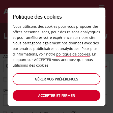
Menu
Politique des cookies
Welcome
Nous utilisons des cookies pour vous proposer des
to
offres personnalisées, pour des raisons analytiques
Location de voiture Teltow
Avis
et pour améliorer votre expérience sur notre site.
Nous partageons également nos données avec des
partenaires publicitaires et analytiques. Pour plus
d’informations, voir notre
politique de cookies
. En
AGENCE DE DÉPART
cliquant sur ACCEPTER vous acceptez que nous
utilisions des cookies.
GÉRER VOS PRÉFÉRENCES
Sélectionnez une autre agence de retour
DATE DE DÉBUT
DATE DE FIN
ACCEPTER ET FERMER