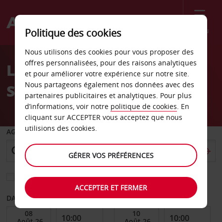
Menu
Politique des cookies
Welcome
Nous utilisons des cookies pour vous proposer des
to
offres personnalisées, pour des raisons analytiques
Location de voiture
Avis
et pour améliorer votre expérience sur notre site.
Nous partageons également nos données avec des
Salzwedel
partenaires publicitaires et analytiques. Pour plus
d’informations, voir notre
politique de cookies
. En
cliquant sur ACCEPTER vous acceptez que nous
utilisions des cookies.
AGENCE DE DÉPART
GÉRER VOS PRÉFÉRENCES
Sélectionnez une autre agence de retour
ACCEPTER ET FERMER
DATE DE DÉBUT
DATE DE FIN