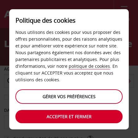
Menu
Politique des cookies
Welcome
Nous utilisons des cookies pour vous proposer des
to
offres personnalisées, pour des raisons analytiques
Location de voiture Rheine
Avis
et pour améliorer votre expérience sur notre site.
Nous partageons également nos données avec des
partenaires publicitaires et analytiques. Pour plus
d’informations, voir notre
politique de cookies
. En
AGENCE DE DÉPART
cliquant sur ACCEPTER vous acceptez que nous
utilisions des cookies.
GÉRER VOS PRÉFÉRENCES
Sélectionnez une autre agence de retour
DATE DE DÉBUT
DATE DE FIN
ACCEPTER ET FERMER