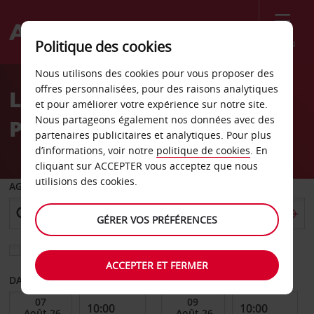
Menu
Politique des cookies
Welcome
Nous utilisons des cookies pour vous proposer des
to
offres personnalisées, pour des raisons analytiques
Location de voiture
Avis
et pour améliorer votre expérience sur notre site.
Nous partageons également nos données avec des
Penzberg
partenaires publicitaires et analytiques. Pour plus
d’informations, voir notre
politique de cookies
. En
cliquant sur ACCEPTER vous acceptez que nous
utilisions des cookies.
AGENCE DE DÉPART
GÉRER VOS PRÉFÉRENCES
Sélectionnez une autre agence de retour
ACCEPTER ET FERMER
DATE DE DÉBUT
DATE DE FIN