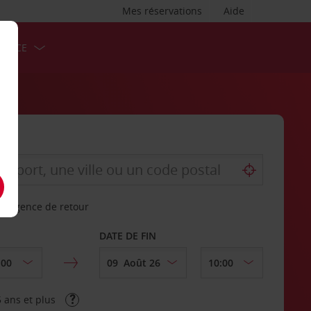
Mes réservations
Aide
ERVICE
re agence de retour
DATE DE FIN
 ans et plus