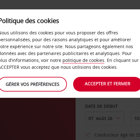
SERVICES &
Politique des cookies
ENTREPRISES
LIBRE-S
LOCATION
Nous utilisons des cookies pour vous proposer des offres
personnalisées, pour des raisons analytiques et pour améliorer
votre expérience sur notre site. Nous partageons également nos
ture
données avec des partenaires publicitaires et analytiques. Pour
plus d’informations, voir notre
politique de cookies
. En cliquant sur
AGENCE DE DÉPART
ACCEPTER vous acceptez que nous utilisions des cookies.
ACCEPTER ET FERMER
GÉRER VOS PRÉFÉRENCES
Sélectionnez une aut
DATE DE DÉBUT
Conducteur âgé de 25