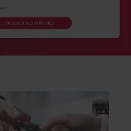
tion
TROUVER DES VOITURES