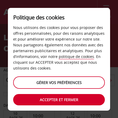
Menu
Politique des cookies
Welcome
Nous utilisons des cookies pour vous proposer des
to
offres personnalisées, pour des raisons analytiques
Location de voiture
Avis
et pour améliorer votre expérience sur notre site.
Nous partageons également nos données avec des
Oberhausen
partenaires publicitaires et analytiques. Pour plus
d’informations, voir notre
politique de cookies
. En
cliquant sur ACCEPTER vous acceptez que nous
utilisions des cookies.
AGENCE DE DÉPART
GÉRER VOS PRÉFÉRENCES
Sélectionnez une autre agence de retour
ACCEPTER ET FERMER
DATE DE DÉBUT
DATE DE FIN