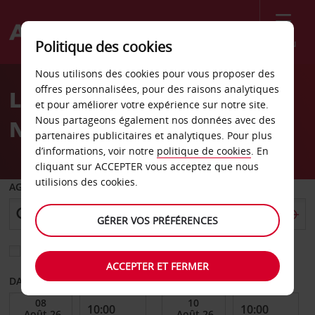
Menu
Politique des cookies
Welcome
Nous utilisons des cookies pour vous proposer des
to
offres personnalisées, pour des raisons analytiques
Location de voiture
Avis
et pour améliorer votre expérience sur notre site.
Nous partageons également nos données avec des
Nordhausen
partenaires publicitaires et analytiques. Pour plus
d’informations, voir notre
politique de cookies
. En
cliquant sur ACCEPTER vous acceptez que nous
utilisions des cookies.
AGENCE DE DÉPART
GÉRER VOS PRÉFÉRENCES
Sélectionnez une autre agence de retour
ACCEPTER ET FERMER
DATE DE DÉBUT
DATE DE FIN