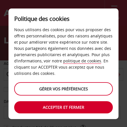
Menu
Politique des cookies
Welcome
Nous utilisons des cookies pour vous proposer des
to
offres personnalisées, pour des raisons analytiques
Location de voiture Mölln
Avis
et pour améliorer votre expérience sur notre site.
Nous partageons également nos données avec des
partenaires publicitaires et analytiques. Pour plus
d’informations, voir notre
politique de cookies
. En
AGENCE DE DÉPART
cliquant sur ACCEPTER vous acceptez que nous
utilisions des cookies.
GÉRER VOS PRÉFÉRENCES
Sélectionnez une autre agence de retour
DATE DE DÉBUT
DATE DE FIN
ACCEPTER ET FERMER