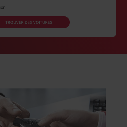
tion
TROUVER DES VOITURES