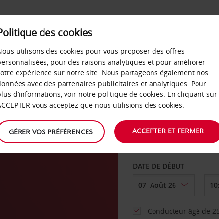
SERVICES &
Politique des cookies
ENTREPRISES
LIBRE-S
LOCATION
Nous utilisons des cookies pour vous proposer des offres
personnalisées, pour des raisons analytiques et pour améliorer
votre expérience sur notre site. Nous partageons également nos
ture
données avec des partenaires publicitaires et analytiques. Pour
plus d’informations, voir notre
politique de cookies
. En cliquant sur
AGENCE DE DÉPART
ACCEPTER vous acceptez que nous utilisions des cookies.
ACCEPTER ET FERMER
GÉRER VOS PRÉFÉRENCES
Sélectionnez une aut
DATE DE DÉBUT
Conducteur âgé de 25