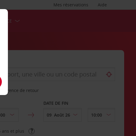
Mes réservations
Aide
ERVICE
re agence de retour
DATE DE FIN
 ans et plus