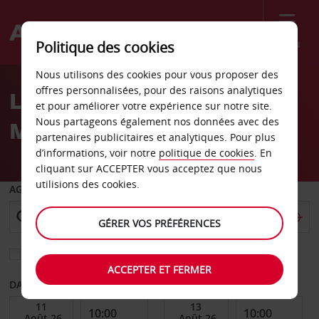
Menu
Politique des cookies
Welcome
Nous utilisons des cookies pour vous proposer des
to
offres personnalisées, pour des raisons analytiques
Location de voiture
Avis
et pour améliorer votre expérience sur notre site.
Nous partageons également nos données avec des
Mannheim Käfertal
partenaires publicitaires et analytiques. Pour plus
d’informations, voir notre
politique de cookies
. En
cliquant sur ACCEPTER vous acceptez que nous
utilisions des cookies.
AGENCE DE DÉPART
GÉRER VOS PRÉFÉRENCES
Sélectionnez une autre agence de retour
ACCEPTER ET FERMER
DATE DE DÉBUT
DATE DE FIN