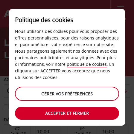
Menu
Politique des cookies
Welcome
Nous utilisons des cookies pour vous proposer des
to
offres personnalisées, pour des raisons analytiques
Location de voiture
Avis
et pour améliorer votre expérience sur notre site.
Nous partageons également nos données avec des
Ludwigshafen
partenaires publicitaires et analytiques. Pour plus
d’informations, voir notre
politique de cookies
. En
cliquant sur ACCEPTER vous acceptez que nous
utilisions des cookies.
AGENCE DE DÉPART
GÉRER VOS PRÉFÉRENCES
Sélectionnez une autre agence de retour
ACCEPTER ET FERMER
DATE DE DÉBUT
DATE DE FIN