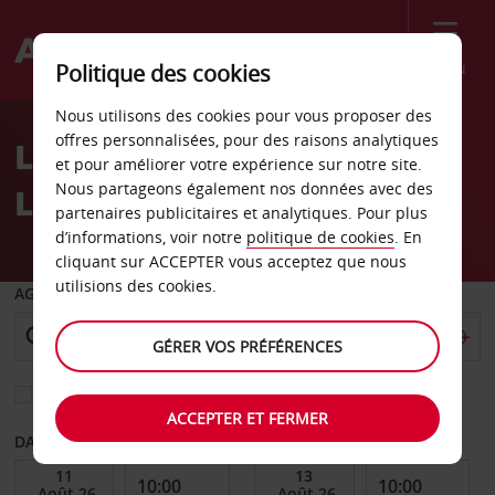
Menu
Politique des cookies
Welcome
Nous utilisons des cookies pour vous proposer des
to
offres personnalisées, pour des raisons analytiques
Location de voiture
Avis
et pour améliorer votre expérience sur notre site.
Nous partageons également nos données avec des
Lübbecke
partenaires publicitaires et analytiques. Pour plus
d’informations, voir notre
politique de cookies
. En
cliquant sur ACCEPTER vous acceptez que nous
utilisions des cookies.
AGENCE DE DÉPART
GÉRER VOS PRÉFÉRENCES
Sélectionnez une autre agence de retour
ACCEPTER ET FERMER
DATE DE DÉBUT
DATE DE FIN