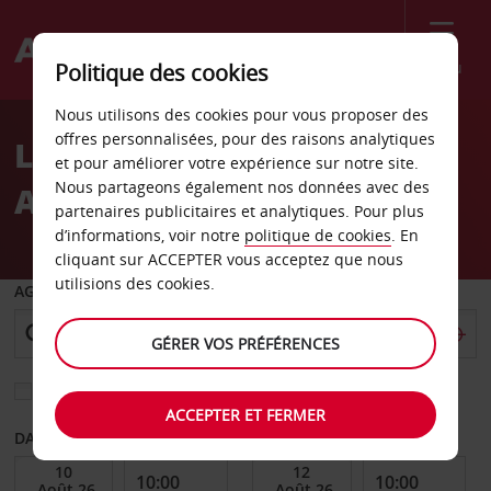
Menu
Politique des cookies
Welcome
Nous utilisons des cookies pour vous proposer des
to
offres personnalisées, pour des raisons analytiques
Location de voiture
Avis
et pour améliorer votre expérience sur notre site.
Nous partageons également nos données avec des
Aéroport de Leipzig
partenaires publicitaires et analytiques. Pour plus
d’informations, voir notre
politique de cookies
. En
cliquant sur ACCEPTER vous acceptez que nous
utilisions des cookies.
AGENCE DE DÉPART
GÉRER VOS PRÉFÉRENCES
Sélectionnez une autre agence de retour
ACCEPTER ET FERMER
DATE DE DÉBUT
DATE DE FIN