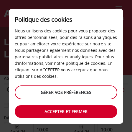
Menu
Politique des cookies
Welcome
Nous utilisons des cookies pour vous proposer des
to
offres personnalisées, pour des raisons analytiques
Location de voiture
Avis
et pour améliorer votre expérience sur notre site.
Nous partageons également nos données avec des
Landshut
partenaires publicitaires et analytiques. Pour plus
d’informations, voir notre
politique de cookies
. En
cliquant sur ACCEPTER vous acceptez que nous
utilisions des cookies.
AGENCE DE DÉPART
GÉRER VOS PRÉFÉRENCES
Sélectionnez une autre agence de retour
ACCEPTER ET FERMER
DATE DE DÉBUT
DATE DE FIN