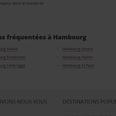
 majeur dans le monde de
lus fréquentées à Hambourg
rg Altona
Hambourg Altona
rg Eimsbüttel
Hambourg Hamm
rg Lohbrügge
Hambourg St Pauli
UVONS-NOUS VOUS
DESTINATIONS POPU