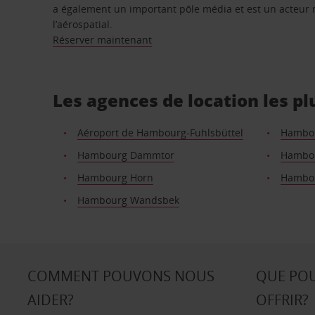
a également un important pôle média et est un acteur
l’aérospatial.
Réserver maintenant
Les agences de location les p
Aéroport de Hambourg-Fuhlsbüttel
Hambou
Hambourg Dammtor
Hambou
Hambourg Horn
Hambou
Hambourg Wandsbek
COMMENT POUVONS NOUS
QUE PO
AIDER?
OFFRIR?