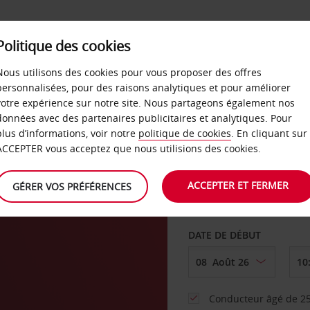
SERVICES &
Politique des cookies
ENTREPRISES
LIBRE-S
LOCATION
Nous utilisons des cookies pour vous proposer des offres
personnalisées, pour des raisons analytiques et pour améliorer
votre expérience sur notre site. Nous partageons également nos
ture
données avec des partenaires publicitaires et analytiques. Pour
plus d’informations, voir notre
politique de cookies
. En cliquant sur
AGENCE DE DÉPART
ACCEPTER vous acceptez que nous utilisions des cookies.
ACCEPTER ET FERMER
GÉRER VOS PRÉFÉRENCES
Sélectionnez une aut
DATE DE DÉBUT
Conducteur âgé de 25