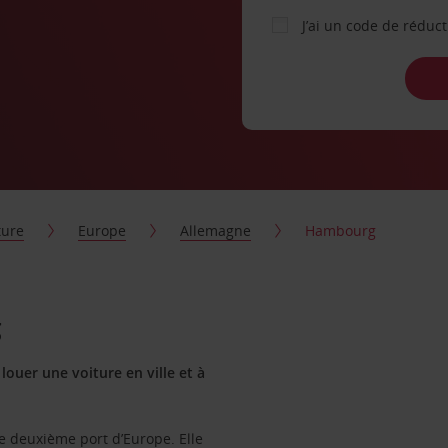
J’ai un code de réduc
ture
Europe
Allemagne
Hambourg
g
ouer une voiture en ville et à
e deuxième port d’Europe. Elle