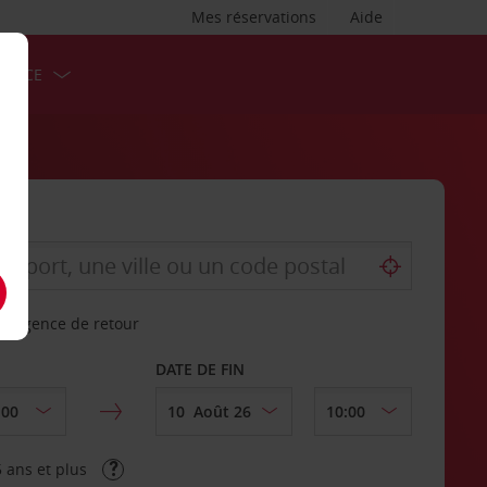
Mes réservations
Aide
ERVICE
re agence de retour
DATE DE FIN
 ans et plus