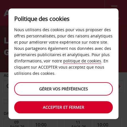
Menu
Politique des cookies
Welcome
Nous utilisons des cookies pour vous proposer des
to
offres personnalisées, pour des raisons analytiques
Location de voiture
Avis
et pour améliorer votre expérience sur notre site.
Nous partageons également nos données avec des
Gummersbach
partenaires publicitaires et analytiques. Pour plus
d’informations, voir notre
politique de cookies
. En
cliquant sur ACCEPTER vous acceptez que nous
utilisions des cookies.
AGENCE DE DÉPART
GÉRER VOS PRÉFÉRENCES
Sélectionnez une autre agence de retour
ACCEPTER ET FERMER
DATE DE DÉBUT
DATE DE FIN